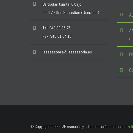
Bertsolari txirrita, 8 bajo
20017 - San Sebastían (Gipuzkoa)
A
Tel: 943 39 35 75
A
Fax: 943 01 64 13
a
iaeasesores@iaeasesoria.es
D
C
© Copyright
2026 - IAE Asesoría y administración de fincas |
Pol