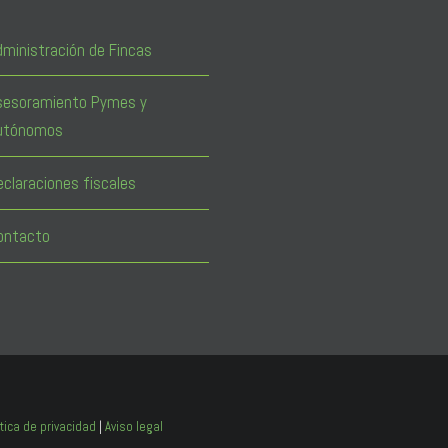
dministración de Fincas
sesoramiento Pymes y
utónomos
eclaraciones fiscales
ontacto
ítica de privacidad
|
Aviso legal