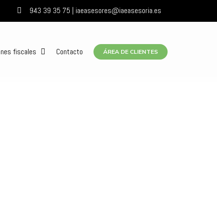
943 39 35 75 | iaeasesores@iaeasesoria.es
ones fiscales
Contacto
ÁREA DE CLIENTES