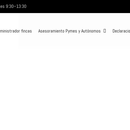
rnes 9:30–13:30
ministrador fincas
Asesoramiento Pymes y Autónomos
Declaraci